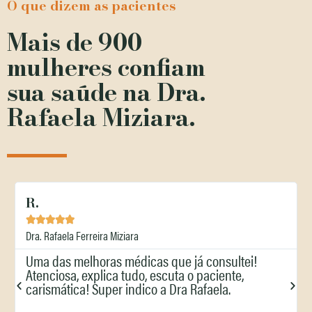
O que dizem as pacientes
Mais de 900
mulheres confiam
sua saúde na Dra.
Rafaela Miziara.
A.








 Rafaela Ferreira Miziara
Dra. Rafae
 das melhoras médicas que já consultei!
Excelen
nciosa, explica tudo, escuta o paciente,
cuidado
ismática! Super indico a Dra Rafaela.
pacient
rapidam