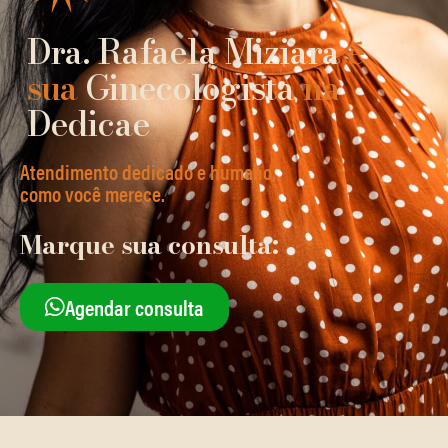
Dra. Rafaela Miziara
é
sua
Ginecologista
na
Dedicae
Atendimento dedicado e humano,
como você merece.
Marque sua consulta:
Agendar consulta