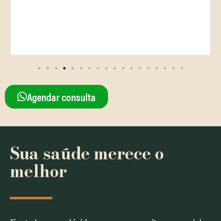
em qual
a Dra. R
Agendar consulta
Sua saúde merece o
melhor